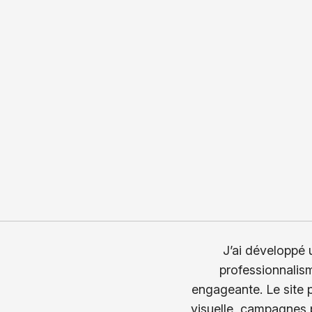
J’ai développé u
professionnalism
engageante. Le site p
visuelle, campagnes p